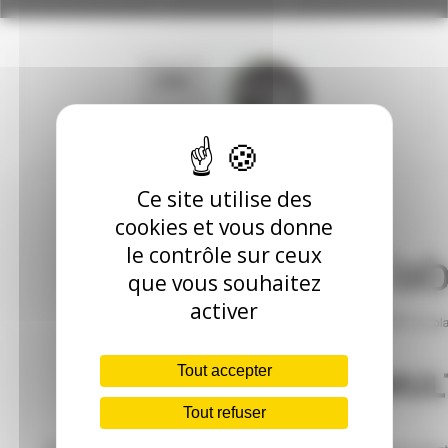
Ce site utilise des
cookies et vous donne
le contrôle sur ceux
que vous souhaitez
activer
Tout accepter
Tout refuser